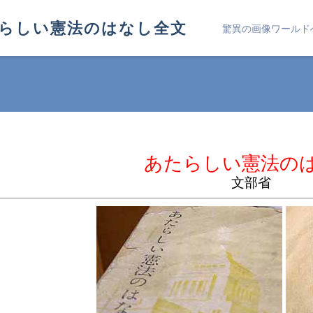
らしい憲法のはなし全文
驚異の画像ワールド
あたらしい憲法の
文部省