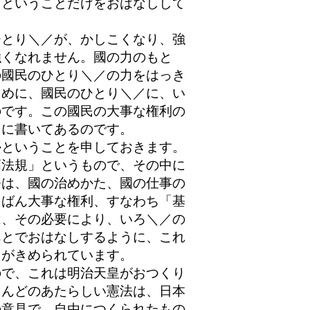
、ということだけをおはなしして
とり＼／が、かしこくなり、強
強くなれません。國の力のもと
の國民のひとり＼／の力をはっき
ために、國民のひとり＼／に、い
のです。この國民の大事な権利の
中に書いてあるのです。
ということを申しておきます。
高法規」というもので、その中に
つは、國の治めかた、國の仕事の
ちばん大事な権利、すなわち「基
は、その必要により、いろ＼／の
あとでおはなしするように、これ
とがきめられています。
で、これは明治天皇がおつくり
こんどのあたらしい憲法は、日本
の意見で、自由につくられたもの