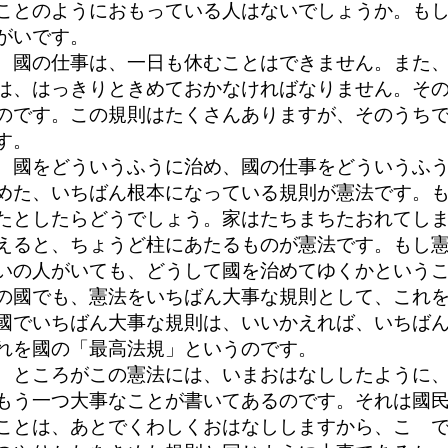
ことのようにおもっている人はないでしょうか。も
がいです。
國の仕事は、一日も休むことはできません。また、
は、はっきりときめておかなければなりません。そ
のです。この規則はたくさんありますが、そのうち
す。
國をどういうふうに治め、國の仕事をどういうふう
めた、いちばん根本になっている規則が憲法です。
たとしたらどうでしょう。家はたちまちたおれてし
えると、ちょうど柱にあたるものが憲法です。もし
いの人がいても、どうして國を治めてゆくかという
の國でも、憲法をいちばん大事な規則として、これ
國でいちばん大事な規則は、いいかえれば、いちば
れを國の「最高法規」というのです。
ところがこの憲法には、いまおはなししたように、
もう一つ大事なことが書いてあるのです。それは國
ことは、あとでくわしくおはなししますから、こゝ