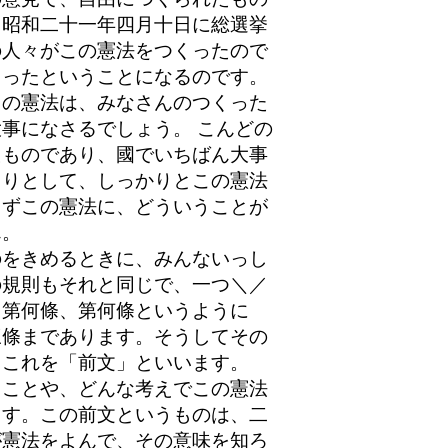
、昭和二十一年四月十日に総選挙
の人々がこの憲法をつくったので
くったということになるのです。
の憲法は、みなさんのつくった
事になさるでしょう。 こんどの
たものであり、國でいちばん大事
とりとして、しっかりとこの憲法
まずこの憲法に、どういうことが
ん。
をきめるときに、みんないっし
の規則もそれと同じで、一つ＼／
、第何條、第何條というように
三條まであります。そうしてその
。これを「前文」といいます。
ことや、どんな考えでこの憲法
ます。この前文というものは、二
が憲法をよんで、その意味を知ろ