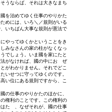
しそうならば、それは大きなまち
國を治めてゆく仕事のやりかた
のためには、いろ＼／規則がいる
で、いちばん大事な規則が憲法で
にやってゆくかということをき
もしみなさんの家の柱がなくなっ
まうでしょう。いま國を家にたと
憲法がなければ、國の中におゝぜ
ことがわかりません。それでどこ
をたいせつに守ってゆくのです。
ん高い位にある規則ですから、こ
國の仕事のやりかたのほかに、
民の権利のことです。この権利の
ではたゞ、なぜそれが、國の仕事