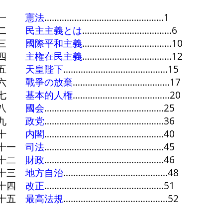
一
憲法
…………………………………………1
二
民主主義とは
………………………………6
三
國際平和主義
………………………………10
四
主権在民主義
………………………………12
五
天皇陛下
……………………………………15
六
戰爭の放棄
…………………………………17
七
基本的人権
…………………………………20
八
國会
…………………………………………25
九
政党
…………………………………………36
十
内閣
…………………………………………40
十一
司法
…………………………………………45
十二
財政
…………………………………………46
十三
地方自治
……………………………………48
十四
改正
…………………………………………51
十五
最高法規
……………………………………52