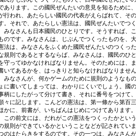
であります。この國民ぜんたいの意見を知るために
が行われ、あたらしい國民の代表がえらばれて、そ
す。それで、あたらしい憲法は、國民ぜんたいでつ
みなさんも日本國民のひとりです。そうすれば、こ
ものです。みなさんは、じぶんでつくったものを、大
憲法は、みなさんをふくめた國民ぜんたいのつくっ
な規則であるとするならば、みなさんは、國民のひ
を守ってゆかなければなりません。そのためには、
書いてあるかを、はっきりと知らなければなりませ
みなさんが、何かゲームのために規則のようなもの
ょに書いてしまっては、わかりにくいでしょう。國
事柄にしたがって分けて書き、それに番号をつけて
順々に記します。こんどの憲法は、第一條から第百
ほかに、前書が、いちばんはじめにつけてあります
この前文には、だれがこの憲法をつくったかという
の規則ができているかということなどが記されてい
つのはたらきをするのです。その一つは、みなさん