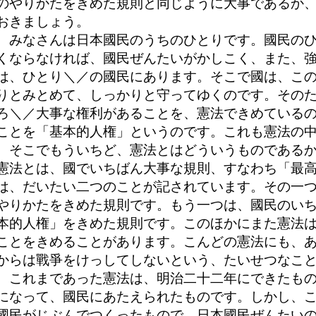
のやりかたをきめた規則と同じように大事であるか
おきましょう。
みなさんは日本國民のうちのひとりです。國民のひ
くならなければ、國民ぜんたいがかしこく、また、
は、ひとり＼／の國民にあります。そこで國は、こ
りとみとめて、しっかりと守ってゆくのです。その
ろ＼／大事な権利があることを、憲法できめている
ことを「基本的人権」というのです。これも憲法の
そこでもういちど、憲法とはどういうものであるか
憲法とは、國でいちばん大事な規則、すなわち「最
は、だいたい二つのことが記されています。その一
やりかたをきめた規則です。もう一つは、國民のい
本的人権」をきめた規則です。このほかにまた憲法
ことをきめることがあります。こんどの憲法にも、
からは戰爭をけっしてしないという、たいせつなこ
これまであった憲法は、明治二十二年にできたもの
になって、國民にあたえられたものです。しかし、
國民がじぶんでつくったもので、日本國民ぜんたい