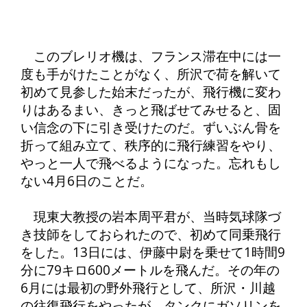
このブレリオ機は、フランス滞在中には一
度も手がけたことがなく、所沢で荷を解いて
初めて見参した始末だったが、飛行機に変わ
りはあるまい、きっと飛ばせてみせると、固
い信念の下に引き受けたのだ。ずいぶん骨を
折って組み立て、秩序的に飛行練習をやり、
やっと一人で飛べるようになった。忘れもし
ない4月6日のことだ。
現東大教授の岩本周平君が、当時気球隊づ
き技師をしておられたので、初めて同乗飛行
をした。13日には、伊藤中尉を乗せて1時間9
分に79キロ600メートルを飛んだ。その年の
6月には最初の野外飛行として、所沢・川越
の往復飛行をやったが、タンクにガソリンを