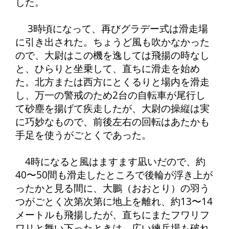
した。
3時頃になって、再びグラデー式は滑走場
に引き出された。ちょうど風も吹かなかった
ので、大尉はこの機を逸しては飛揚の時なし
と、ひらりと坐乗して、直ちに滑走を始め
た。北方または西方にとくるりと場内を滑走
し、万一の警戒のため2台の自転車が尾行し
て砂塵を揚げて疾走したが、大尉の操縦は実
に巧妙なもので、前後左右の回転はあたかも
手足を使うがごとくであった。
4時になると風はますます凪いだので、約
40〜50間も滑走したところで後輪が浮き上が
ったかと見る間に、大鵬（おおとり）の羽う
つがごとく次第次第に地上を離れ、約13〜14
メートルも飛揚したが、直ちにまたフワリフ
ワリと舞い下ったときは、広い練兵場も破れ