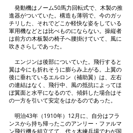
発動機はノーム50馬力回転式で、木製の推
進器がついていた。構造も薄弱で、今のガッ
チリした、それでどこか軽快な姿をしている
軍用機などとは比べものにならない。操縦者
は前方の木板製の椅子へ腰掛けていて、風に
吹きさらしであった。
エンジンは後部についていた。飛行すると
翼は今にも折れそうに膨らみ上がる。上翼の
後に垂れているエルロン（補助翼）は、左右
の連結はなく、飛行中、風の抵抗によってほ
ぼ翼面と水平になるので、傾斜した場合はそ
の一方を引いて安定をはかるのであった。
明治43年（1910年）12月に、自分はフラ
ンスから持ち帰ったこのアンリー・ファルマ
ン飛行機を組立てて、代々木練兵場でわが国