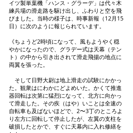
イツ製単葉機「ハンス・グラーデ」は代々木
練兵場の滑走路を駆け出し、ふわりと空を飛
びました。当時の様子は、時事新報（12月15
日）に次のように報じられています。
《ちょうど2時頃になって、風もようやく穏
やかになったので、グラデー式は天幕（テン
ト）の中から引き出されて滑走飛揚の地点に
両翼を張った。
そして日野大尉は地上滑走の試験にかかっ
た。観衆はにわかにどよめいた。かくて推進
器回転は次第に猛烈になって、北方に向かっ
て滑走した。その疾（はや）いことは全速の
自転車も及ばないほどで、2〜3丁のところよ
り左方に回転して停止したが、左翼の支柱を
破損したとかで、すぐに天幕内に入れ修繕を