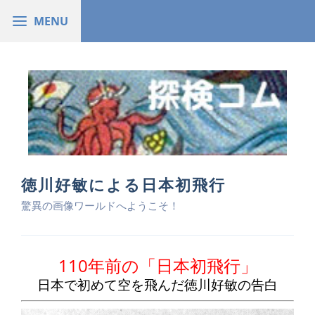
徳川好敏による日本初飛行
驚異の画像ワールドへようこそ！
110年前の「日本初飛行」
日本で初めて空を飛んだ徳川好敏の告白