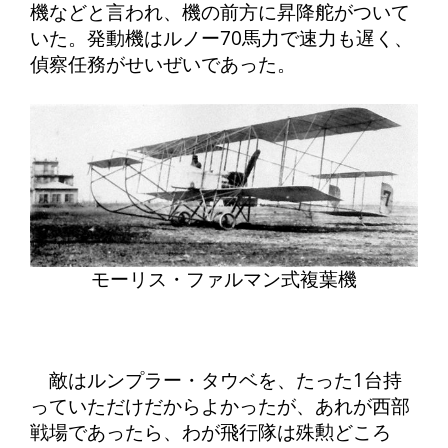
機などと言われ、機の前方に昇降舵がついて
いた。発動機はルノー70馬力で速力も遅く、
偵察任務がせいぜいであった。
モーリス・ファルマン式複葉機
敵はルンプラー・タウベを、たった1台持
っていただけだからよかったが、あれが西部
戦場であったら、わが飛行隊は殊勲どころ