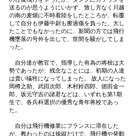
送るのが思うようにいかず、致し方なく川越
の南の麦畑に不時着陸をしたところが、転覆
して自分も伊藤中尉も擦過傷を負った。大し
たことでもなかったのに、新聞の方では飛行
機墜落の号外を出して、世間を騒がしてしま
った。
自分達が教官で、指導した有為の将校は大
勢であったが、残念なことには、初期の人達
は貴い犠牲になってしまった。 故人になった
岡樽之助、武田次郎、木村鈴四郎、徳田金一
郎、坂元守吉の諸君などは、いずれも第1期
生で、各兵科選択の優秀な青年将校であっ
た。
自分は飛行機修業にフランスに滞在した
が、教わったのは操縦だけで、飛行機や発動