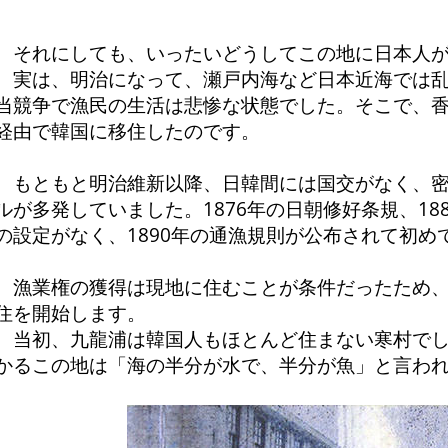
それにしても、いったいどうしてこの地に日本人が
実は、明治になって、瀬戸内海など日本近海では乱
当競争で漁民の生活は悲惨な状態でした。そこで、
経由で韓国に移住したのです。
もともと明治維新以降、日韓間には国交がなく、密
ルが多発していました。1876年の日朝修好条規、18
の設定がなく、1890年の通漁規則が公布されて初め
漁業権の獲得は現地に住むことが条件だったため、
住を開始します。
当初、九龍浦は韓国人もほとんど住まない寒村でし
かるこの地は「海の半分が水で、半分が魚」と言わ