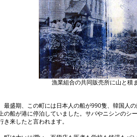
漁業組合の共同販売所に山と積
最盛期、この町には日本人の船が990隻、韓国人の船
上の船が港に停泊していました。サバやニシンのシー
行き来したと言われます。