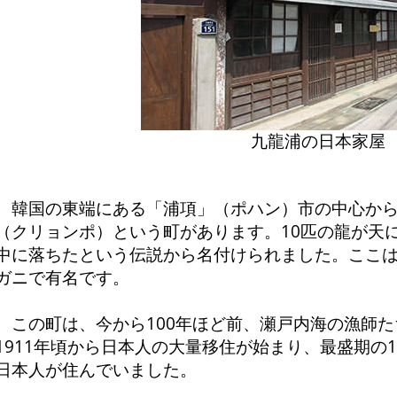
九龍浦の日本家屋
韓国の東端にある「浦項」（ポハン）市の中心から
（クリョンポ）という町があります。10匹の龍が天
中に落ちたという伝説から名付けられました。ここ
ガニで有名です。
この町は、今から100年ほど前、瀬戸内海の漁師た
1911年頃から日本人の大量移住が始まり、最盛期の19
日本人が住んでいました。