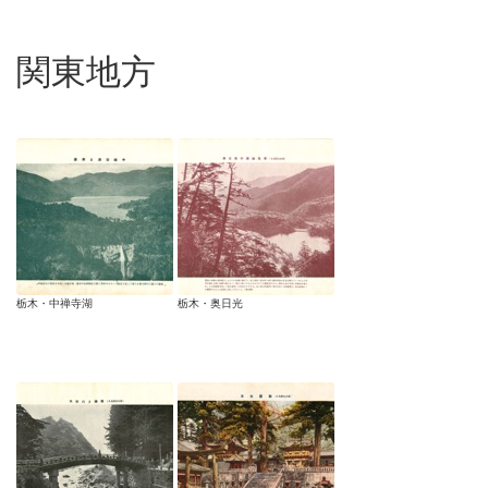
関東地方
栃木・中禅寺湖
栃木・奥日光