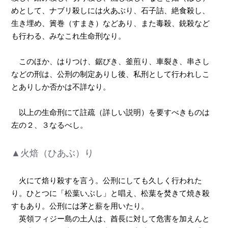
めとして、ナブリ殺しには火あぶり、石子詰、絶食殺し、
生き埋め、簀巻（すまき）などあり、また毒殺、銃殺など
も行わる、みなこれ生命刑なり。
このほか、はりつけ、鋸びき、釜煎り、車裂き、串さし
などの刑は、公刑の制定ありし後、私刑として行われしこ
とありしか否かは不詳なり。
以上の生命刑にて註疏（詳しい説明）を要すべきものは
左の２、３なるべし。
▲火焙（ひあぶ）り
火にて焙り殺すを言う。公刑にしても久しく行われた
り。ひとつに「松葉いぶし」と唱え、松葉を焚きて焼き殺
すもあり。公刑には茅と薪を用いたり。
英領フィジー島の土人は、酋長に対して危害を加えんと