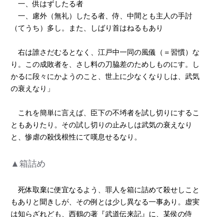
一、供はずしたる者
一、慮外（無礼）したる者、侍、中間とも主人の手討
（てうち）多し。また、しばり首はねるもあり
右は誰さだむるとなく、江戸中一同の風儀（＝習慣）な
り。この成敗者を、さし料の刀脇差のためしものにす。し
かるに段々にかようのこと、世上に少なくなりしは、武気
の衰えなり」
これを簡単に言えば、臣下の不埓者を試し切りにするこ
ともありたり。その試し切りの止みしは武気の衰えなり
と、惨虐の殺伐根性にて嘆息せるなり。
▲箱詰め
死体取棄に便宜なるよう、罪人を箱に詰めて殺せしこと
もありと聞きしが、その例とは少し異なる一事あり。虚実
は知らざれども、西鶴の著『武道伝来記』に、某侯の侍