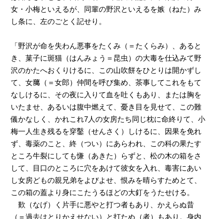
女・小梅といえるが、同輩の野沢といえるを嫉（ねた）み
し条に、左のごとく記せり。
「野沢が命を失わん悪事をたくみ（＝たくらみ）、あると
き、菓子に斑猫（はんみょう＝昆虫）の大毒を仕込みて野
沢のかたへおくりけるに、この山吹餅をひとりは開かずし
て、女﨟（＝女郎）仲間を呼び集め、茶事してこれをもて
なしけるに、その夜に入りて血を吐くもあり、または胸を
いたませ、あるいは腹中燃えて、憂き目を見せて、この難
儀かなしく、かれこれ7人の女房たち同じ枕に命終りて、小
梅一人生き残るを穿鑿（せんさく）しけるに、因果を免れ
ず、毒薬のこと、終（つい）にあらわれ、この科の果たす
ところ牛裂にしても慊（あきた）らずと、松の木の箱をさ
して、目口のところに穴をあけて彼女を入れ、毒害にあい
し女房どもの親兄弟をよびよせ、恨みを晴らすためとて、
この箱の蓋より身にこたうるほどの大釘をうたせける。
歎（なげ）く片手に悪やと打つ者もあり、かえらぬ昔
（＝過去はとりかえせない）と打たぬ（者）もあり。身内