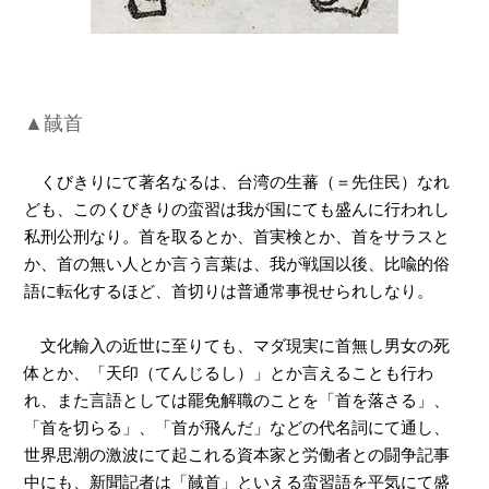
▲馘首
くびきりにて著名なるは、台湾の生蕃（＝先住民）なれ
ども、このくびきりの蛮習は我が国にても盛んに行われし
私刑公刑なり。首を取るとか、首実検とか、首をサラスと
か、首の無い人とか言う言葉は、我が戦国以後、比喩的俗
語に転化するほど、首切りは普通常事視せられしなり。
文化輸入の近世に至りても、マダ現実に首無し男女の死
体とか、「天印（てんじるし）」とか言えることも行わ
れ、また言語としては罷免解職のことを「首を落さる」、
「首を切らる」、「首が飛んだ」などの代名詞にて通し、
世界思潮の激波にて起これる資本家と労働者との闘争記事
中にも、新聞記者は「馘首」といえる蛮習語を平気にて盛