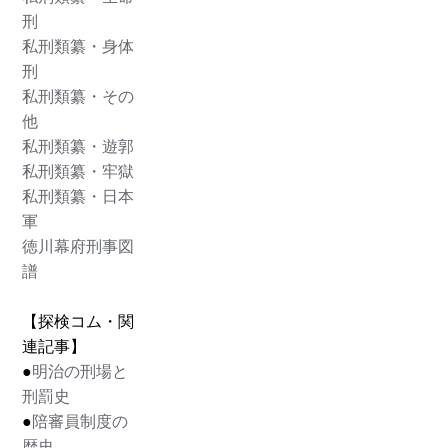
刑
私刑類纂・身体
刑
私刑類纂・その
他
私刑類纂・遊郭
私刑類纂・牢獄
私刑類纂・日本
軍
徳川幕府刑事図
譜
【探検コム・関
連記事】
●
明治の刑場と
刑罰史
●
陪審員制度の
歴史