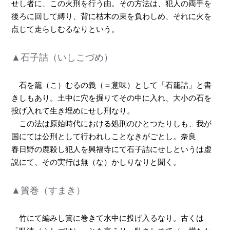
せし者に、この火刑を行う由。その方法は、犯人の両手を
後ろに回して縛り、背に枯木の束を負わしめ、それに火を
点じて走らしむるなりという。
▲石子詰（いしこづめ）
石を籠（こ）むるの義（＝意味）として「石籠詰」と書
きしもあり。土中に穴を掘りてその中に入れ、大小の石を
投げ入れて生き埋めにせし刑なり。
この法は原始時代における処刑のひとつたりしも、我が
国にては公刑として行われしことなきがごとし。奈良
春日野の鹿殺し犯人を興福寺にて石子詰にせしというは虚
説にて、その実行は無（な）かしりなりと聞く。
▲簀巻（すまき）
竹にて編みし簀に巻きて水中に投げ入るなり。古くは