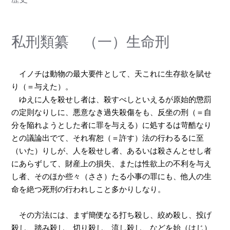
私刑類纂 （一）生命刑
イノチは動物の最大要件として、天これに生存欲を賦せ
り（＝与えた）。
ゆえに人を殺せし者は、殺すべしといえるが原始的懲罰
の定則なりしに、悪意なき過失殺傷をも、反坐の刑（＝自
分を陥れようとした者に罪を与える）に処するは苛酷なり
との議論出でて、それ宥恕（＝許す）法の行わるるに至
（いた）りしが、人を殺せし者、あるいは殺さんとせし者
にあらずして、財産上の損失、または性欲上の不利を与え
し者、そのほか些々（ささ）たる小事の罪にも、他人の生
命を絶つ死刑の行われしこと多かりしなり。
その方法には、まず簡便なる打ち殺し、絞め殺し、投げ
殺し、踏み殺し、切り殺し、流し殺し、などを始（はじ）