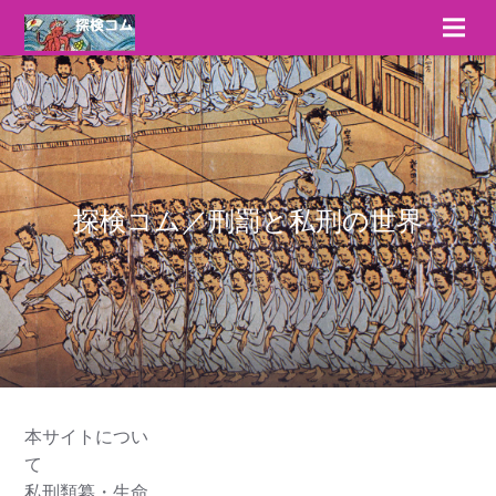
探検コム／刑罰と私刑の世界
本サイトについ
て
私刑類纂・生命