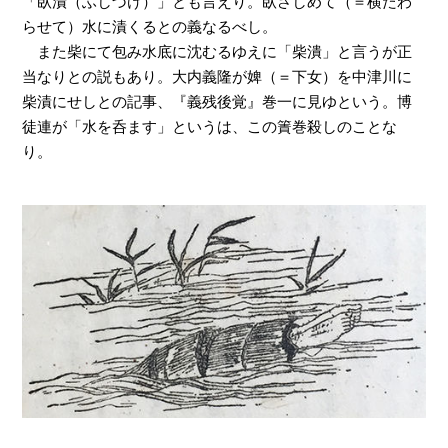
「臥漬（ふしづけ）」とも言えり。臥さしめて（＝横たわ
らせて）水に漬くるとの義なるべし。
また柴にて包み水底に沈むるゆえに「柴潰」と言うが正
当なりとの説もあり。大内義隆が婢（＝下女）を中津川に
柴漬にせしとの記事、『義残後覚』巻一に見ゆという。博
徒連が「水を呑ます」というは、この簀巻殺しのことな
り。