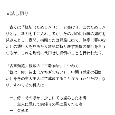
▲試し切り
古くは「様切（ためしぎり）」と書けり。このためしぎ
りとは、新刀を手に入れし者が、その刀の切れ味の如何を
試みんとし、夜間、街頭または野路に出て、無辜（罪のな
い）の通行人を見あたり次第に斬り殺す無惨の暴行を言う
なるが、これを刑罰に代用せし異例のことも行われたり。
『古事類苑』抜載の『古老物語』にいわく、
「昔は、侍、徒士（かちざむらい）、中間（武家の召使
い）をその主人主人にて成敗すること度々（たびたび）な
り。すべてその科人は
一、侍、そのほか、少しにても盗みしたる者
一、主人に隠して供帰りの馬に乗りたる者
一、欠落者