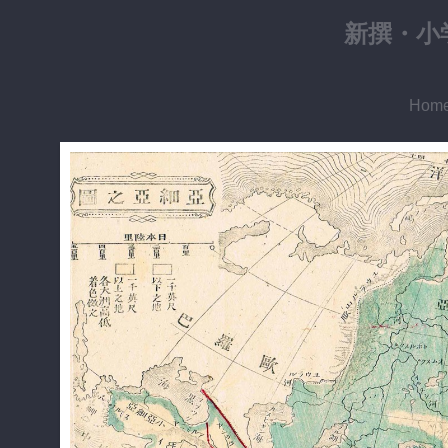
新撰・小
Hom