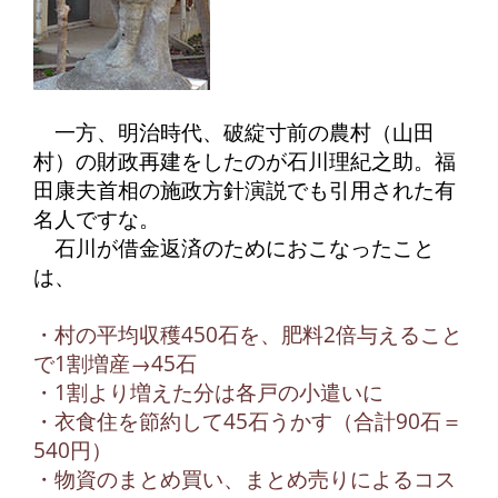
一方、明治時代、破綻寸前の農村（山田
村）の財政再建をしたのが石川理紀之助。福
田康夫首相の施政方針演説でも引用された有
名人ですな。
石川が借金返済のためにおこなったこと
は、
・村の平均収穫450石を、肥料2倍与えること
で1割増産→45石
・1割より増えた分は各戸の小遣いに
・衣食住を節約して45石うかす（合計90石＝
540円）
・物資のまとめ買い、まとめ売りによるコス