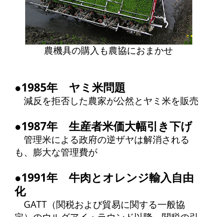
農機具の購入も農協におまかせ
●1985年 ヤミ米問題
減反を拒否した農家が公然とヤミ米を販売
●1987年 生産者米価大幅引き下げ
管理米による政府の逆ザヤは解消される
も、膨大な管理費が
●1991年 牛肉とオレンジ輸入自由
化
GATT（関税および貿易に関する一般協