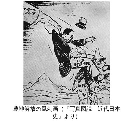
農地解放の風刺画（『写真図説 近代日本
史』より）