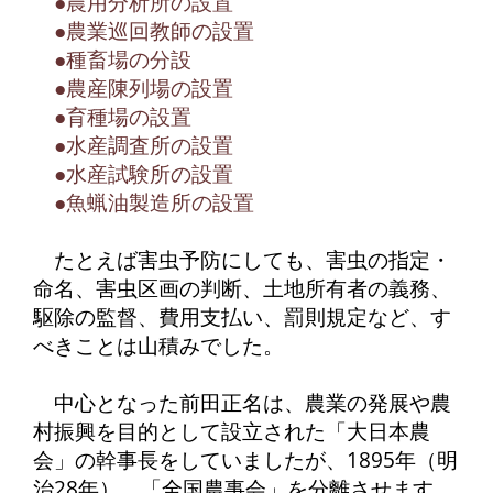
●農用分析所の設置
●農業巡回教師の設置
●種畜場の分設
●農産陳列場の設置
●育種場の設置
●水産調査所の設置
●水産試験所の設置
●魚蝋油製造所の設置
たとえば害虫予防にしても、害虫の指定・
命名、害虫区画の判断、土地所有者の義務、
駆除の監督、費用支払い、罰則規定など、す
べきことは山積みでした。
中心となった前田正名は、農業の発展や農
村振興を目的として設立された「大日本農
会」の幹事長をしていましたが、1895年（明
治28年）、「全国農事会」を分離させます。