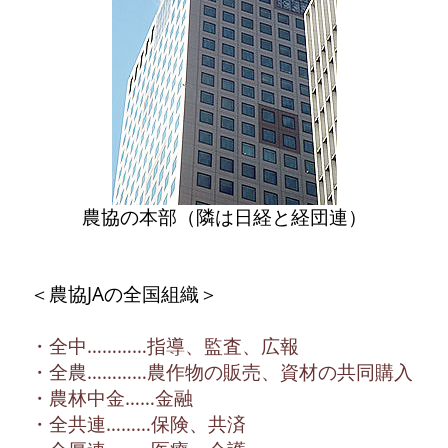
農協の本部（隣は日経と経団連）
＜農協JAの全国組織＞
・全中…………指導、監査、広報
・全農…………農作物の販売、資材の共同購入
・農林中金……金融
・全共連………保険、共済