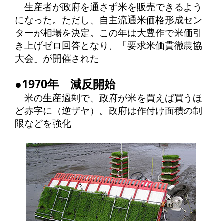
生産者が政府を通さず米を販売できるよう
になった。ただし、自主流通米価格形成セン
ターが相場を決定。この年は大豊作で米価引
き上げゼロ回答となり、「要求米価貫徹農協
大会」が開催された
●1970年 減反開始
米の生産過剰で、政府が米を買えば買うほ
ど赤字に（逆ザヤ）。政府は作付け面積の制
限などを強化