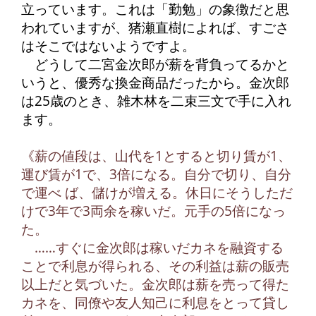
立っています。これは「勤勉」の象徴だと思
われていますが、猪瀬直樹によれば、すごさ
はそこではないようですよ。
どうして二宮金次郎が薪を背負ってるかと
いうと、優秀な換金商品だったから。金次郎
は25歳のとき、雑木林を二束三文で手に入れ
ます。
《薪の値段は、山代を1とすると切り賃が1、
運び賃が1で、3倍になる。自分で切り、自分
で運べ ば、儲けが増える。休日にそうしただ
けで3年で3両余を稼いだ。元手の5倍になっ
た。
……すぐに金次郎は稼いだカネを融資する
ことで利息が得られる、その利益は薪の販売
以上だと気づいた。金次郎は薪を売って得た
カネを、同僚や友人知己に利息をとって貸し