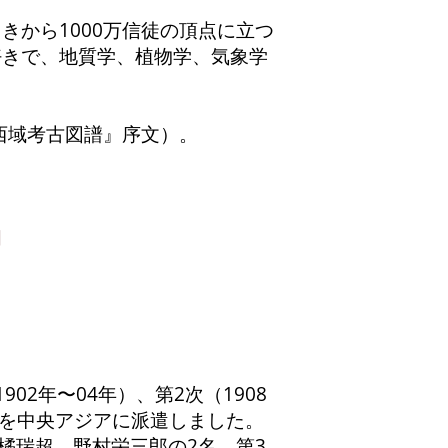
から1000万信徒の頂点に立つ
好きで、地質学、植物学、気象学
西域考古図譜』序文）。
明
2年〜04年）、第2次（1908
検隊を中央アジアに派遣しました。
橘瑞超、野村栄三郎の2名、第3