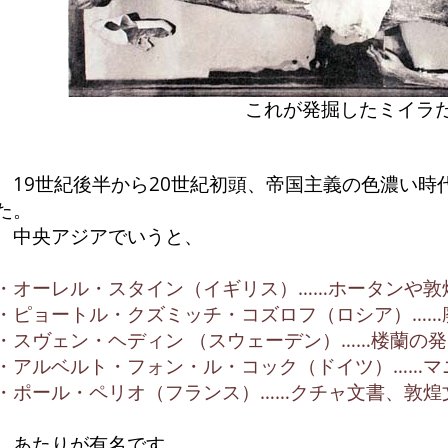
これが発掘したミイラ
19世紀後半から20世紀初頭、帝国主義の色濃い時
た。
中央アジアでいうと、
・オーレル・スタイン（イギリス）……ホータンや敦
・ピョートル・クズミッチ・コズロフ（ロシア）……
・スヴェン・ヘディン （スウェーデン）……楼蘭の発
・アルベルト・フォン・ル・コック（ドイツ）……マ
・ポール・ペリオ（フランス）……クチャ文書、敦煌
あたりが有名です。