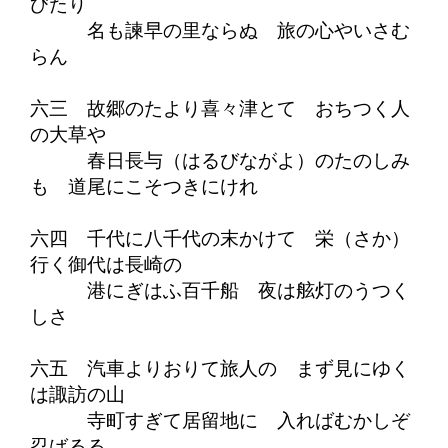
びたり
名も諫早の里ならぬ 旅の心やいさむ
らん
六三 故郷のたより喜々津とて おちつく人
の大草や
春日長与（はるびながよ）のたのしみ
も 道尾にこそつきにけれ
六四 千代に八千代の末かけて 栄（さか）
行く御代は長崎の
港にぎはふ百千船 夜は舷灯のうつく
しさ
六五 汽車よりおりて旅人の まず見にゆく
は諏訪の山
寺町すぎて居留地に 入ればむかしぞ
忍ばるる