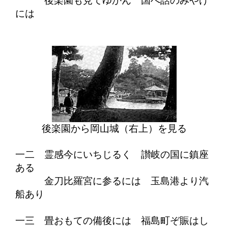
後楽園も見てゆかん 国へ話のみやげ
には
後楽園から岡山城（右上）を見る
一二 霊感今にいちじるく 讃岐の国に鎮座
ある
金刀比羅宮に参るには 玉島港より汽
船あり
一三 畳おもての備後には 福島町ぞ賑はし