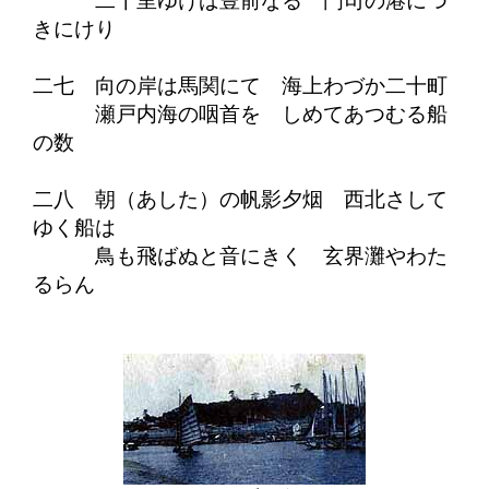
二十里ゆけば豊前なる 門司の港につ
きにけり
二七 向の岸は馬関にて 海上わづか二十町
瀬戸内海の咽首を しめてあつむる船
の数
二八 朝（あした）の帆影夕烟 西北さして
ゆく船は
鳥も飛ばぬと音にきく 玄界灘やわた
るらん