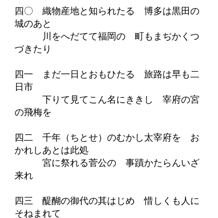
四〇 織物産地と知られたる 博多は黒田の
城のあと
川をへだてて福岡の 町もまぢかくつ
づきたり
四一 まだ一日とおもひたる 旅路は早も二
日市
下りて見てこん名にききし 宰府の宮
の飛梅を
四二 千年（ちとせ）のむかし太宰府を お
かれしあとは此処
宮に祭れる菅公の 事蹟かたらんいざ
来れ
四三 醍醐の御代の其はじめ 惜しくも人に
そねまれて