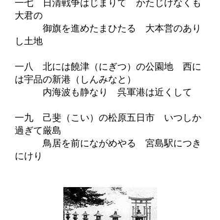
一七 日清戦争はじまりて かたじけなくも
大君の
御旗を進めたまひたる 大本営のあり
し土地
一八 北には饒津（にぎつ）の公園地 西に
は宇品の新港（しんみなと）
内海波も静なり 呉軍港は近くして
一九 己斐（こい）の松原五日市 いつしか
過ぎて厳島
鳥居を前にながめやる 宮島駅につき
にけり