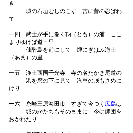
き
城の石垣むしのこす 苔に昔の忍ばれ
て
一四 武士が手に巻く鞆（とも）の浦 ここ
よりゆけば道三里
仙酔島を前にして 煙にぎはふ海士
（あま）の里
一五 浄土西国千光寺 寺の名たかき尾道の
港を窓の下に見て 汽車の眠もさめに
けり
一六 糸崎三原海田市 すぎて今つく
広島
は
城のかたちもそのままに 今は師団を
おかれたり