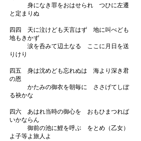
身になき罪をおはせられ つひに左遷
と定まりぬ
四四 天に泣けども天言はず 地に叫べども
地もきかず
涙を呑みて辺土なる ここに月日を送
りけり
四五 身は沈めども忘れぬは 海より深き君
の恩
かたみの御衣を朝毎に ささげてしぼ
る袂かな
四六 あはれ当時の御心を おもひまつれば
いかならん
御前の池に鯉を呼ぶ をとめ（乙女）
よ子等よ旅人よ