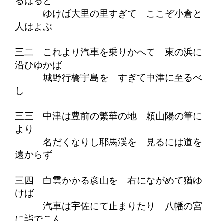
るばると
ゆけば大里の里すぎて ここぞ小倉と
人はよぶ
三二 これより汽車を乗りかへて 東の浜に
沿ひゆかば
城野行橋宇島を すぎて中津に至るべ
し
三三 中津は豊前の繁華の地 頼山陽の筆に
より
名だくなりし耶馬渓を 見るには道を
遠からず
三四 白雲かかる彦山を 右にながめて猶ゆ
けば
汽車は宇佐にて止まりたり 八幡の宮
に詣でこん