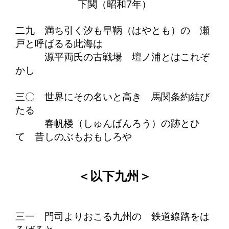
下関（昭和7年）
二九 満ち引く汐も早鞆（はやとも）の 瀬
戸と呼ばるる此海は
源平両氏の古戦場 壇ノ浦とはこれぞ
かし
三〇 世界にその名いと高き 馬関条約結び
たる
春帆楼（しゅんぱんろう）の跡とひ
て 昔しのぶもおもしろや
＜以下九州＞
三一 門司よりおこる九州の 鉄道線路をは