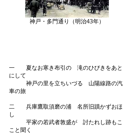
神戸・多門通り（明治43年）
一 夏なお寒き布引の 滝のひびきをあと
にして
神戸の里を立ちいづる 山陽線路の汽
車の旅
二 兵庫鷹取須磨の浦 名所旧蹟かずおほ
し
平家の若武者敦盛が 討たれし跡もこ
こと聞く