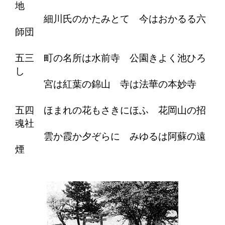
地
細川氏のかたみとて 今はおかるる六
師団
五三 町の名所は水前寺 公園きよく池ひろ
し
宮は紅葉の錦山 寺は法華の本妙寺
五四 ほまれの花もさきにほふ 花岡山の招
魂社
雲か霞か夕ぞらに みゆるは阿蘇の遠
煙