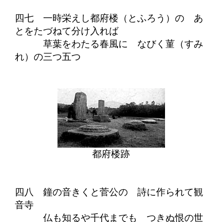
四七 一時栄えし都府楼（とふろう）の あ
とをたづねて分け入れば
草葉をわたる春風に なびく菫（すみ
れ）の三つ五つ
都府楼跡
四八 鐘の音きくと菅公の 詩に作られて観
音寺
仏も知るや千代までも つきぬ恨の世