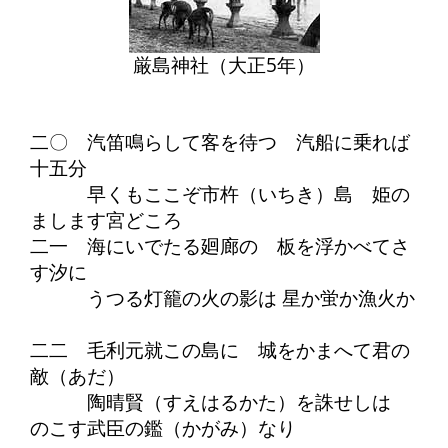
厳島神社（大正5年）
二〇 汽笛鳴らして客を待つ 汽船に乗れば
十五分
早くもここぞ市杵（いちき）島 姫の
まします宮どころ
二一 海にいでたる廻廊の 板を浮かべてさ
す汐に
うつる灯籠の火の影は 星か蛍か漁火か
二二 毛利元就この島に 城をかまへて君の
敵（あだ）
陶晴賢（すえはるかた）を誅せしは
のこす武臣の鑑（かがみ）なり