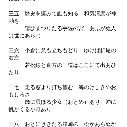
三五 歴史を読みて誰も知る 和気清麿が神
勅を
請ひまつりたる宇佐の宮 あふがぬ人
は世にあらじ
三六 小倉に又も立ちもどり ゆけば折尾の
右左
若松線と直方の 道はここにて出あひ
たり
三七 走る窓より打ち望む 海のけしきのお
もしろさ
磯に貝ほる少女（おとめ）あり 沖に
帆かくる小舟あり
三八 おとにききたる箱崎の 松かあらぬか