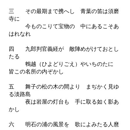
三 その最期まで携へし 青葉の笛は須磨
寺に
今ものこりて宝物の 中にあるこそあ
はれなれ
四 九郎判官義経が 敵陣めがけておとし
たる
鵯越（ひよどりごえ）やいちのたに
皆この名所の内ぞかし
五 舞子の松の木の間より まぢかく見ゆ
る淡路島
夜は岩屋の灯台も 手に取る如く影あ
かし
六 明石の浦の風景を 歌によみたる人麿