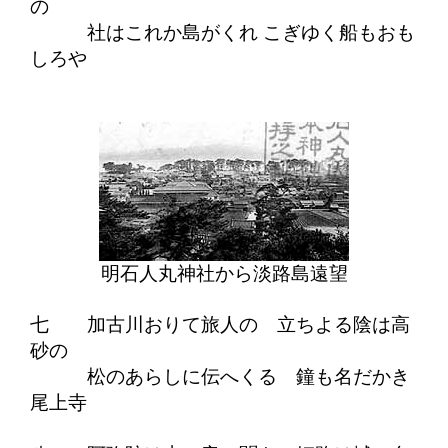
の
社はこれか島がくれ こぎゆく船もおも
しろや
明石人丸神社から淡路島遠望
七 加古川おりて旅人の 立ちよる陰は高
砂の
松のあらしに伝へくる 鐘も名だかき
尾上寺