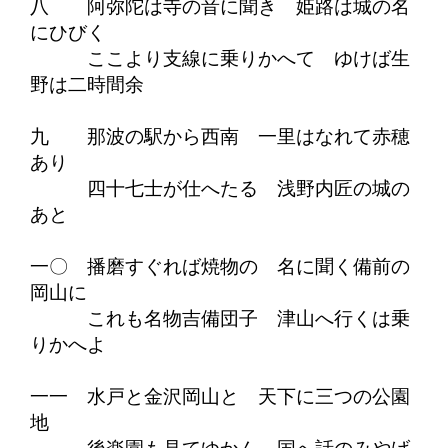
八 阿弥陀は寺の音に聞き 姫路は城の名
にひびく
ここより支線に乗りかへて ゆけば生
野は二時間余
九 那波の駅から西南 一里はなれて赤穂
あり
四十七士が仕へたる 浅野内匠の城の
あと
一〇 播磨すぐれば焼物の 名に聞く備前の
岡山に
これも名物吉備団子 津山へ行くは乗
りかへよ
一一 水戸と金沢岡山と 天下に三つの公園
地