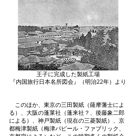
王子に完成した製紙工場
『内国旅行日本名所図会』（明治22年）より
このほか、東京の三田製紙（薩摩藩士によ
る）、大阪の蓬莱社（蓬来社？、後藤象二郎
による）、神戸製紙（現在の三菱製紙）、京
都梅津製紙（梅津パピール・ファブリック、