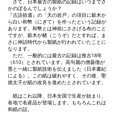
さて、日本最古の製紙の記録はいつまでさ
かのぼるんでしょうか？
『古語拾遺』の「天の岩戸」の項目に穀木か
ら白い和幣（にぎて）を作ったという記録が
あります。和幣とは神前にささげる布のこと
ですが、穀木が楮（こうぞ）だとすれば、ま
さに神話時代から製紙が行われていたことに
なります。
ただ、一般的には最古の記録は推古18年
（610）とされています。高句麗の僧曇徴が
墨と一緒に製紙技術を伝えました（日本書紀
による）。この紙は破れやすく、その後、聖
徳太子が紙の改良を進めたとされています。
紙はこれ以降、日本全国で生産が始まり、
各地で名産品が登場します。もちろんこれは
和紙の話。