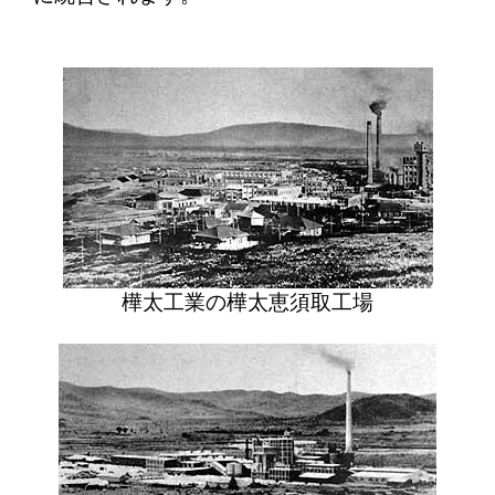
樺太工業の樺太恵須取工場