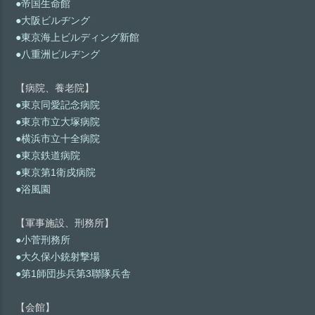
●帝国生命館
●大阪ビルヂング
●東京海上ビルディング新館
●八重洲ビルヂング
【病院、養老院】
●東京同愛記念病院
●東京市立大塚病院
●横浜市立十全病院
●東京鉄道病院
●東京第1衛戍病院
●浴風園
【軍事施設、刑務所】
●小菅刑務所
●大久保小銃射撃場
●第1師団歩兵第3聯隊兵舎
【会館】