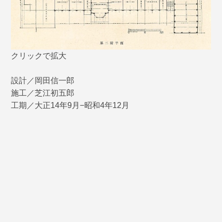
クリックで拡大
設計／岡田信一郎
施工／芝江初五郎
工期／大正14年9月−昭和4年12月