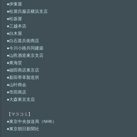
●伊東屋
●松屋呉服店横浜支店
●松坂屋
●三越本店
●白木屋
●白石甚兵衛商店
●今川小路共同建築
●山邑酒造東京支店
●東海堂
●細田商店東京店
●新田帯革製造所
●山叶商会
●市田商店
●大森東京支店
【マスコミ】
●東京中央放送局（NHK）
●東京朝日新聞社