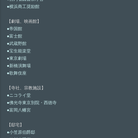
●横浜商工奨励館
【劇場、映画館】
●帝国館
●富士館
●武蔵野館
●宝生能楽堂
●東京劇場
●新橋演舞場
●歌舞伎座
【寺社、宗教施設】
●ニコライ堂
●佛光寺東京別院・西徳寺
●富岡八幡宮
【邸宅】
●小笠原伯爵邸