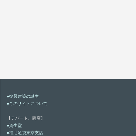
●復興建築の誕生
●このサイトについて
【デパート、商店】
●資生堂
●福助足袋東京支店