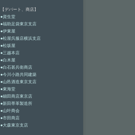
【デパート、商店】
●資生堂
●福助足袋東京支店
●伊東屋
●松屋呉服店横浜支店
●松坂屋
●三越本店
●白木屋
●白石甚兵衛商店
●今川小路共同建築
●山邑酒造東京支店
●東海堂
●細田商店東京店
●新田帯革製造所
●山叶商会
●市田商店
●大森東京支店