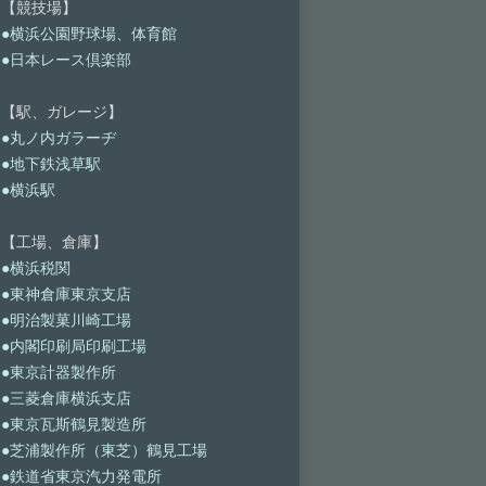
【競技場】
●横浜公園野球場、体育館
●日本レース倶楽部
【駅、ガレージ】
●丸ノ内ガラーヂ
●地下鉄浅草駅
●横浜駅
【工場、倉庫】
●横浜税関
●東神倉庫東京支店
●明治製菓川崎工場
●内閣印刷局印刷工場
●東京計器製作所
●三菱倉庫横浜支店
●東京瓦斯鶴見製造所
●芝浦製作所（東芝）鶴見工場
●鉄道省東京汽力発電所