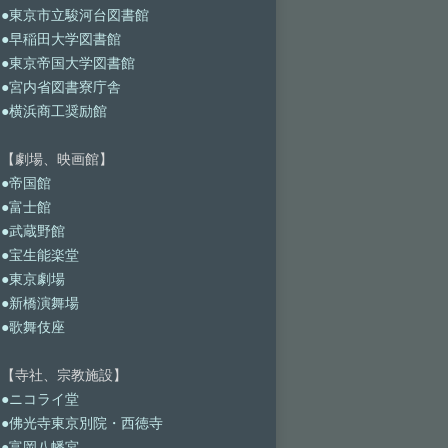
●東京市立駿河台図書館
●早稲田大学図書館
●東京帝国大学図書館
●宮内省図書寮庁舎
●横浜商工奨励館
【劇場、映画館】
●帝国館
●富士館
●武蔵野館
●宝生能楽堂
●東京劇場
●新橋演舞場
●歌舞伎座
【寺社、宗教施設】
●ニコライ堂
●佛光寺東京別院・西徳寺
●富岡八幡宮