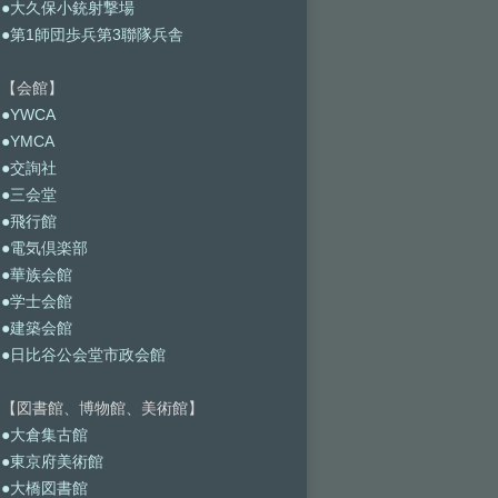
●大久保小銃射撃場
●第1師団歩兵第3聯隊兵舎
【会館】
●YWCA
●YMCA
●交詢社
●三会堂
●飛行館
●電気倶楽部
●華族会館
●学士会館
●建築会館
●日比谷公会堂市政会館
【図書館、博物館、美術館】
●大倉集古館
●東京府美術館
●大橋図書館