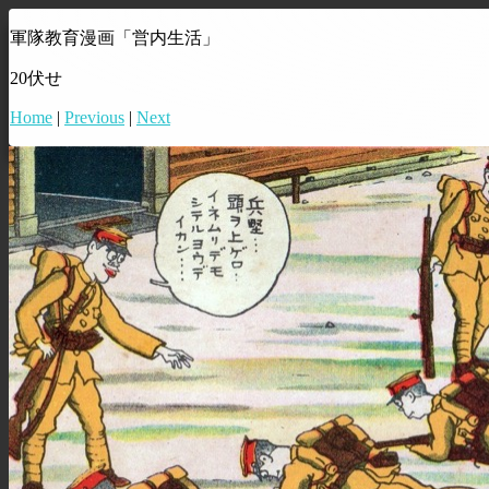
軍隊教育漫画「営内生活」
20伏せ
Home
|
Previous
|
Next