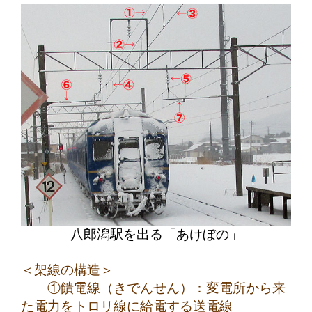
八郎潟駅を出る「あけぼの」
＜架線の構造＞
①饋電線（きでんせん）：変電所から来
た電力をトロリ線に給電する送電線