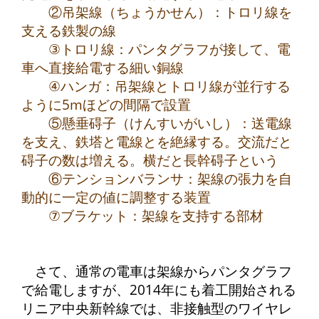
②吊架線（ちょうかせん）：トロリ線を
支える鉄製の線
③トロリ線：パンタグラフが接して、電
車へ直接給電する細い銅線
④ハンガ：吊架線とトロリ線が並行する
ように5mほどの間隔で設置
⑤懸垂碍子（けんすいがいし）：送電線
を支え、鉄塔と電線とを絶縁する。交流だと
碍子の数は増える。横だと長幹碍子という
⑥テンションバランサ：架線の張力を自
動的に一定の値に調整する装置
⑦ブラケット：架線を支持する部材
さて、通常の電車は架線からパンタグラフ
で給電しますが、2014年にも着工開始される
リニア中央新幹線では、非接触型のワイヤレ