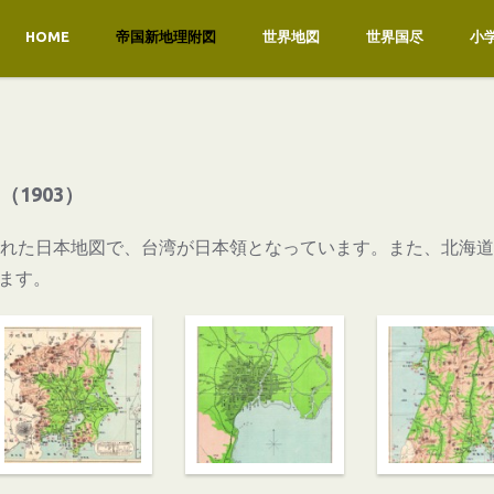
HOME
帝国新地理附図
世界地図
世界国尽
小
1903）
された日本地図で、台湾が日本領となっています。また、北海
ます。