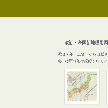
改訂・帝国新地理附図（
明治36年、三省堂から出版
南には巨椋池が記録されてい