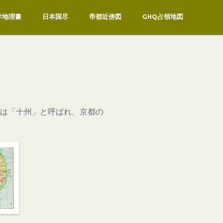
学地理書
日本国尽
帝都近傍図
GHQ占領地図
道は「十州」と呼ばれ、京都の