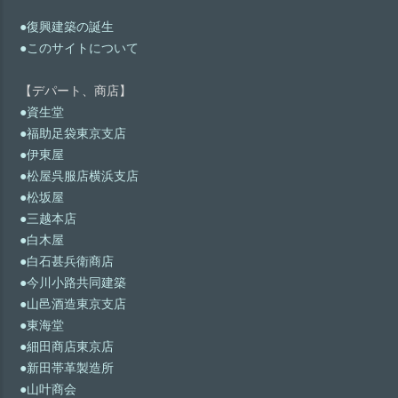
●復興建築の誕生
●このサイトについて
【デパート、商店】
●資生堂
●福助足袋東京支店
●伊東屋
●松屋呉服店横浜支店
●松坂屋
●三越本店
●白木屋
●白石甚兵衛商店
●今川小路共同建築
●山邑酒造東京支店
●東海堂
●細田商店東京店
●新田帯革製造所
●山叶商会