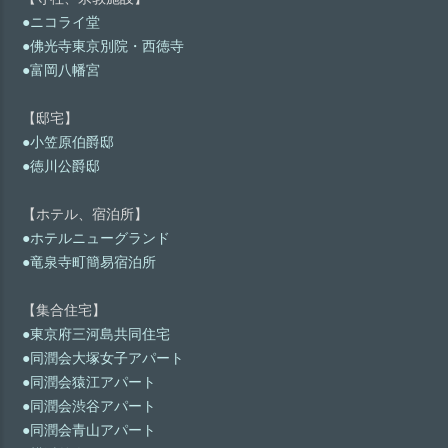
●ニコライ堂
●佛光寺東京別院・西徳寺
●富岡八幡宮
【邸宅】
●小笠原伯爵邸
●徳川公爵邸
【ホテル、宿泊所】
●ホテルニューグランド
●竜泉寺町簡易宿泊所
【集合住宅】
●東京府三河島共同住宅
●同潤会大塚女子アパート
●同潤会猿江アパート
●同潤会渋谷アパート
●同潤会青山アパート