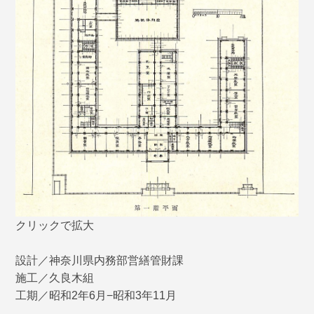
クリックで拡大
設計／神奈川県内務部営繕管財課
施工／久良木組
工期／昭和2年6月−昭和3年11月