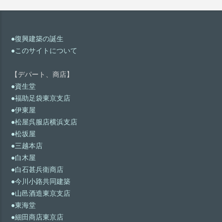
●復興建築の誕生
●このサイトについて
【デパート、商店】
●資生堂
●福助足袋東京支店
●伊東屋
●松屋呉服店横浜支店
●松坂屋
●三越本店
●白木屋
●白石甚兵衛商店
●今川小路共同建築
●山邑酒造東京支店
●東海堂
●細田商店東京店