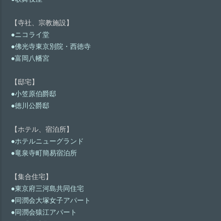
【寺社、宗教施設】
●ニコライ堂
●佛光寺東京別院・西徳寺
●富岡八幡宮
【邸宅】
●小笠原伯爵邸
●徳川公爵邸
【ホテル、宿泊所】
●ホテルニューグランド
●竜泉寺町簡易宿泊所
【集合住宅】
●東京府三河島共同住宅
●同潤会大塚女子アパート
●同潤会猿江アパート