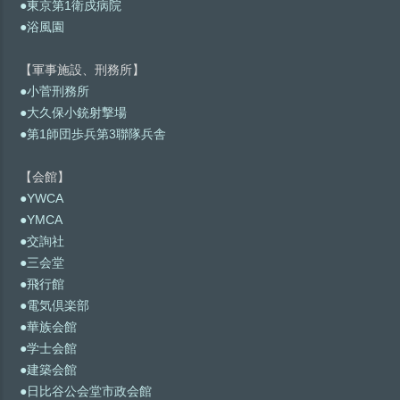
●東京第1衛戍病院
●浴風園
【軍事施設、刑務所】
●小菅刑務所
●大久保小銃射撃場
●第1師団歩兵第3聯隊兵舎
【会館】
●YWCA
●YMCA
●交詢社
●三会堂
●飛行館
●電気倶楽部
●華族会館
●学士会館
●建築会館
●日比谷公会堂市政会館