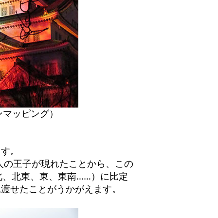
ンマッピング）
ます。
人の王子が現れたことから、この
北、北東、東、東南……）に比定
見渡せたことがうかがえます。