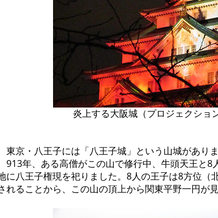
炎上する大阪城（プロジェクショ
東京・八王子には「八王子城」という山城があり
913年、ある高僧がこの山で修行中、牛頭天王と8
地に八王子権現を祀りました。8人の王子は8方位（
されることから、この山の頂上から関東平野一円が