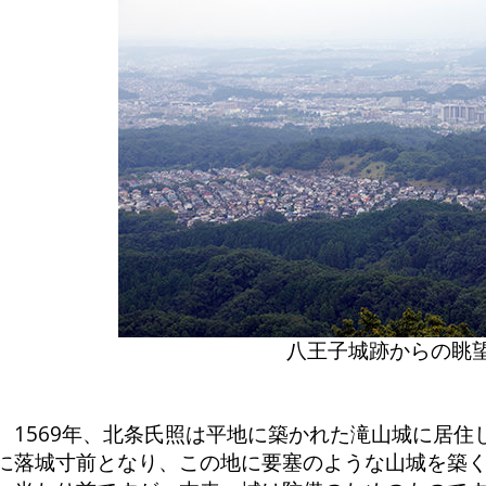
八王子城跡からの眺
1569年、北条氏照は平地に築かれた滝山城に居住
に落城寸前となり、この地に要塞のような山城を築