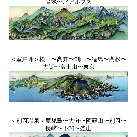
高地〜北アルプス
＜室戸岬＞松山〜高知〜剣山〜徳島〜高松〜
大阪〜富士山〜東京
＜別府温泉＞鹿児島〜大分〜阿蘇山〜別府〜
長崎〜下関〜釜山