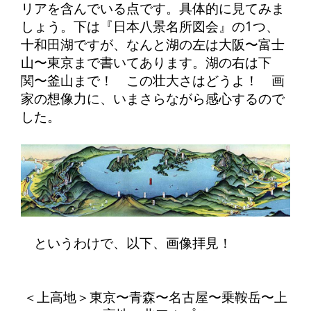
リアを含んでいる点です。具体的に見てみま
しょう。下は『日本八景名所図会』の1つ、
十和田湖ですが、なんと湖の左は大阪〜富士
山〜東京まで書いてあります。湖の右は下
関〜釜山まで！ この壮大さはどうよ！ 画
家の想像力に、いまさらながら感心するので
した。
というわけで、以下、画像拝見！
＜上高地＞東京〜青森〜名古屋〜乗鞍岳〜上