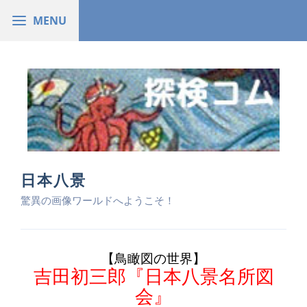
日本八景
驚異の画像ワールドへようこそ！
【鳥瞰図の世界】
吉田初三郎『日本八景名所図
会』