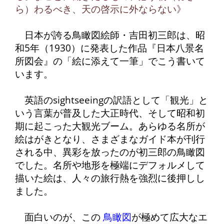
ら）わるべき、天の啓示に外ならない》
日本が誇る鳥瞰図絵師・吉田初三郎は、昭
和5年（1930）に発表した作品『日本八景名
所図会』の「絵に添えて一筆」でこう書いて
います。
英語のsightseeingの訳語として「観光」と
いう言葉が普及した大正時代、そして昭和初
期に起こった大観光ブーム。あらゆる名所が
絵はがきとなり、さまざまなガイド本が刊行
される中、異彩を放ったのが初三郎の鳥瞰図
でした。名所や地形を極端にデフォルメして
描いた絵は、人々の旅行熱を強烈に後押しし
ました。
面白いのが、この
鳥瞰図
が極めて広大なエ