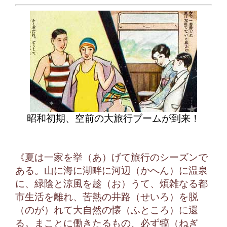
昭和初期、空前の大旅行ブームが到来！
《夏は一家を挙（あ）げて旅行のシーズンで
ある。山に海に湖畔に河辺（かへん）に温泉
に、緑陰と涼風を趁（お）うて、煩雑なる都
市生活を離れ、苦熱の井路（せいろ）を脱
（のが）れて大自然の懐（ふところ）に還
る。まことに働きたるもの、必ず犒（ねぎ