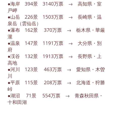
●海岸 394景 3140万票 → 高知県・室
戸岬
●山岳 226景 1503万票 → 長崎県・温
泉岳（雲仙岳）
●瀑布 162景 370万票 → 栃木県・華厳
瀧
●温泉 147景 1191万票 → 大分県・別
府
●渓谷 132景 1913万票 → 長野県・上
高地
●河川 123景 463万票 → 愛知県・木曽
川
●平原 115景 208万票 → 北海道・狩勝
峠
●湖沼 71景 554万票 → 青森秋田県・
十和田湖