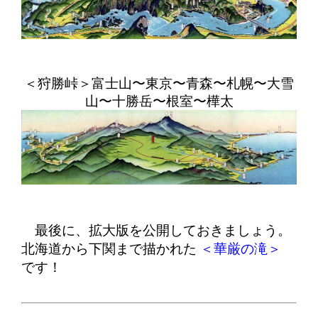
＜狩勝峠＞富士山〜東京〜青森〜札幌〜大雪
山〜十勝岳〜根室〜樺太
最後に、拡大版を公開しておきましょう。
北海道から下関まで描かれた
＜華厳の滝＞
です！