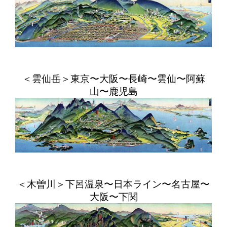
＜雲仙岳＞東京〜大阪〜長崎〜雲仙〜阿蘇
山〜鹿児島
＜木曽川＞下呂温泉〜日本ライン〜名古屋〜
大阪〜下関