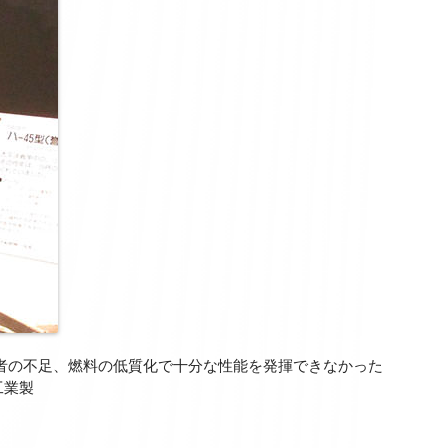
者の不足、燃料の低質化で十分な性能を発揮できなかった
工業製