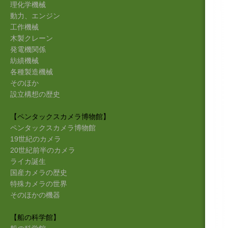
理化学機械
動力、エンジン
工作機械
木製クレーン
発電機関係
紡績機械
各種製造機械
そのほか
設立構想の歴史
【ペンタックスカメラ博物館】
ペンタックスカメラ博物館
19世紀のカメラ
20世紀前半のカメラ
ライカ誕生
国産カメラの歴史
特殊カメラの世界
そのほかの機器
【船の科学館】