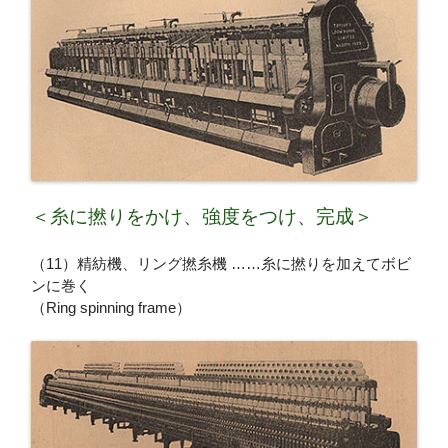
＜糸に撚りをかけ、強度をつけ、完成＞
（11）精紡機、リング撚糸機 ……糸に撚りを加えてボビ
ンに巻く
（Ring spinning frame）