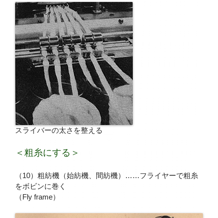
スライバーの太さを整える
＜粗糸にする＞
（10）粗紡機（始紡機、間紡機）……フライヤーで粗糸
をボビンに巻く
（Fly frame）