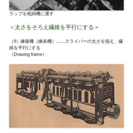
ラップを梳綿機に通す
＜太さをそろえ繊維を平行にする＞
（9）練篠機（練条機）……スライバーの太さを揃え、繊
維を平行にする
（Drawing frame）