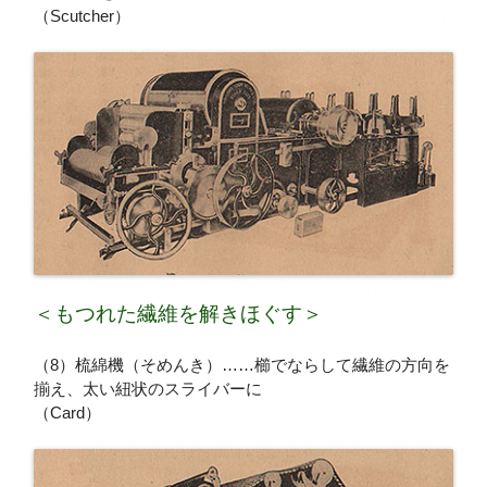
（Scutcher）
＜もつれた繊維を解きほぐす＞
（8）梳綿機（そめんき）……櫛でならして繊維の方向を
揃え、太い紐状のスライバーに
（Card）