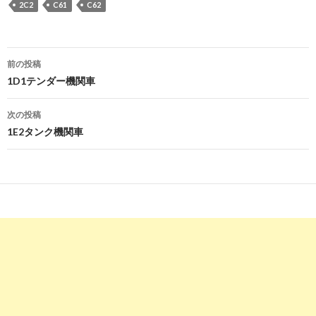
2C2
C61
C62
投
前の投稿
稿
1D1テンダー機関車
ナ
次の投稿
ビ
1E2タンク機関車
ゲ
ー
シ
ョ
ン