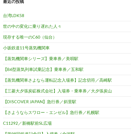
最近の投稿
台湾LDK58
世の中の変化に乗り遅れた人々
現存する唯一のC60（仙台）
小坂鉄道11号蒸気機関車
【蒸気機関車シリーズ】乗車券／美唄駅
【B6型蒸気列車試乗記念】乗車券／五和駅
【蒸気機関車さよなら運転記念入場券】記念切符／高崎駅
【三菱大夕張炭砿株式会社】入場券・乗車券／大夕張炭山
【DISCOVER JAPAN】急行券／斜里駅
【さようならスワロー・エンゼル】急行券／札幌駅
C11292／新橋駅前SL広場
【第98回鉄道記念日】入場券／金沢駅