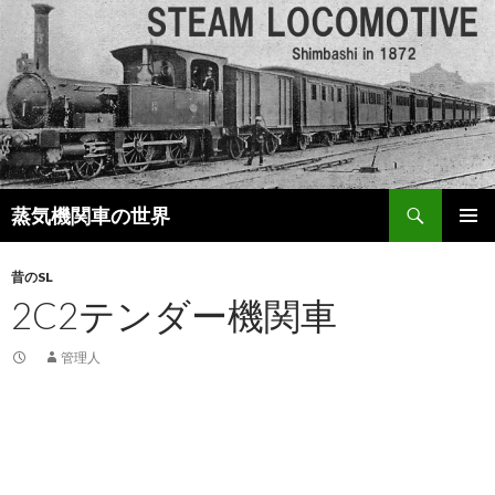
検
蒸気機関車の世界
索
コ
メインメ
ン
ニュー
昔のSL
テ
2C2テンダー機関車
ン
ツ
へ
管理人
移
動