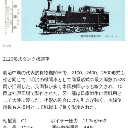
2120
2120形式タンク機関車
明治中期の代表的貨物機関車で、2100、2400、2500形式も
殆ど同じで、明治の機関車として同系形式の最大両数の528
両が活躍した。英国製が多く米国独国からも輸入され、10
両は神戸工場で製作された。又一部は日露戦争に野戦用と
して大陸に渡った。小形の割合にけん引力が強く、本線使
用後も入換用として戦後まで長く愛用された。
軸配置 C1 ボイラー圧力 11.3kg/cm2
全 長 10.2m 運転整備重量 49.9t