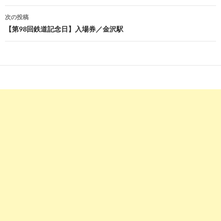
ナ
次の投稿
ビ
【第98回鉄道記念日】入場券／金沢駅
ゲ
ー
シ
ョ
ン