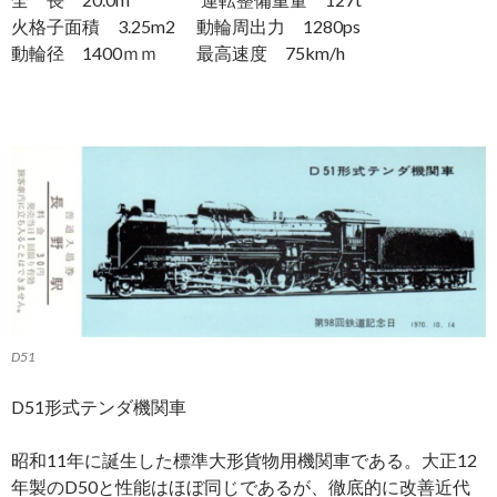
火格子面積 3.25m2 動輪周出力 1280ps
動輪径 1400ｍｍ 最高速度 75km/h
D51
D51形式テンダ機関車
昭和11年に誕生した標準大形貨物用機関車である。大正12
年製のD50と性能はほぼ同じであるが、徹底的に改善近代