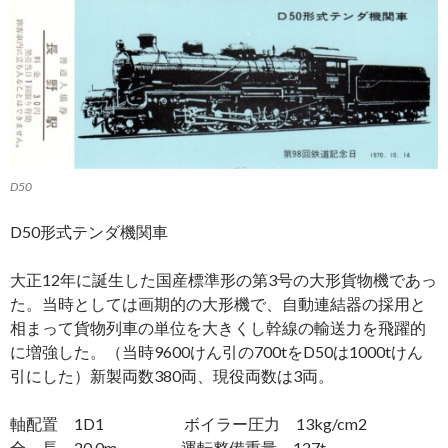
D50
D50形式テンダ機関車
大正12年に誕生した国産標準形の第3号の大形貨物機であっ
た。当時としては画期的の大形機で、自動連結器の採用と
相まって貨物列車の単位を大きくし幹線の輸送力を飛躍的
に増強した。（当時9600けん引の700tをD50は1000tけん
引にした）新製両数380両、現役両数は3両。
軸配置 1D1 ボイラー圧力 13kg/cm2
全 長 20.0m 運転整備重量 127t