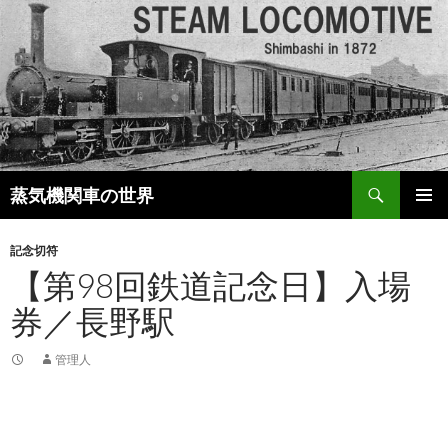
検
蒸気機関車の世界
索
コ
メインメ
ン
ニュー
記念切符
テ
【第98回鉄道記念日】入場
ン
ツ
券／長野駅
へ
移
動
管理人