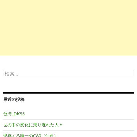
検
索:
最近の投稿
台湾LDK58
世の中の変化に乗り遅れた人々
現存する唯一のC60（仙台）