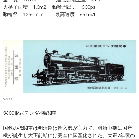
火格子面積 1.3m2 動輪周出力 530ps
動輪径 1250ｍｍ 最高速度 65km/h
9600
9600形式テンダ4幾関車
国鉄の機関車は明治期は輸入機が主力で、明治中期に国産
機が誕生し大正前期には完全に国産化された。大正2年製の