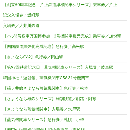
【創立50周年記念 片上鉄道線機関車シリーズ】乗車券／片上
記念入場券／坂町駅
入場券／大井川鉄道
【ハブ3号客車万国博参加 2号機関車複元完成】乗車券／加悦駅
【四国鉄道無煙化完成記念】急行券／高松駅
【さよならC62】急行券／岡山駅
【第97回鉄道記念日 蒸気機関車シリーズ】入場券／岐阜駅
靖国神社「遊就館」蒸気機関車C56 31号機関車
【篠ノ井線さよなら蒸気機関車】急行券／松本
【さようなら雄鉄シリーズ】雄別鉄道／釧路・阿寒
【さようなら蒸気機関車】入場券／水戸駅
【蒸気機関車シリーズ】急行券／札幌、小樽
【四国鉄道開業80周年】記念乗車券／高松駅