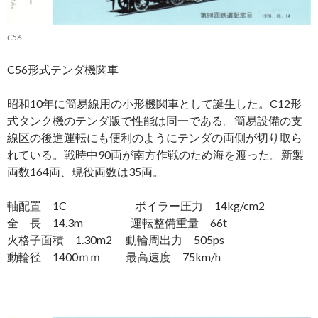
C56
C56形式テンダ機関車
昭和10年に簡易線用の小形機関車として誕生した。C12形
式タンク機のテンダ版で性能は同一である。簡易設備の支
線区の後進運転にも便利のようにテンダの両側が切り取ら
れている。戦時中90両が南方作戦のため海を渡った。新製
両数164両、現役両数は35両。
軸配置 1C ボイラー圧力 14kg/cm2
全 長 14.3m 運転整備重量 66t
火格子面積 1.30m2 動輪周出力 505ps
動輪径 1400ｍｍ 最高速度 75km/h