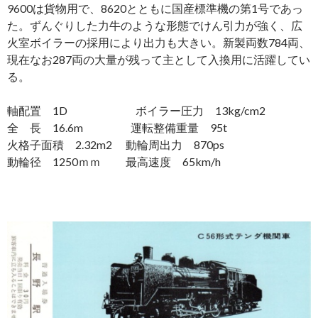
9600は貨物用で、8620とともに国産標準機の第1号であっ
た。ずんぐりした力牛のような形態でけん引力が強く、広
火室ボイラーの採用により出力も大きい。新製両数784両、
現在なお287両の大量が残って主として入換用に活躍してい
る。
軸配置 1D ボイラー圧力 13kg/cm2
全 長 16.6m 運転整備重量 95t
火格子面積 2.32m2 動輪周出力 870ps
動輪径 1250ｍｍ 最高速度 65km/h