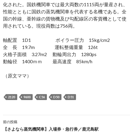
化された。国鉄機関車では最大両数の1115両が量産され、
性能とともに国鉄の蒸気機関車を代表する名機である。全
国の幹線、亜幹線の貨物機及び勾配線区の客貨機として使
用されている。現役両数は756両。
軸配置 1D1 ボイラー圧力 15kg/cm2
全 長 19.7m 運転整備重量 126t
火格子面積 3.27m2 動輪周出力 1280ps
動輪径 1400ｍｍ 最高速度 85km/h
（原文ママ）
2120
9600
C56
D50
D51
投
前の投稿
稿
【さよなら蒸気機関車】入場券・急行券／鹿児島駅