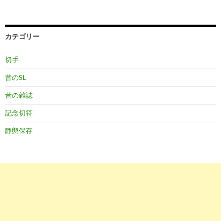
カテゴリー
切手
昔のSL
昔の雑誌
記念切符
静態保存